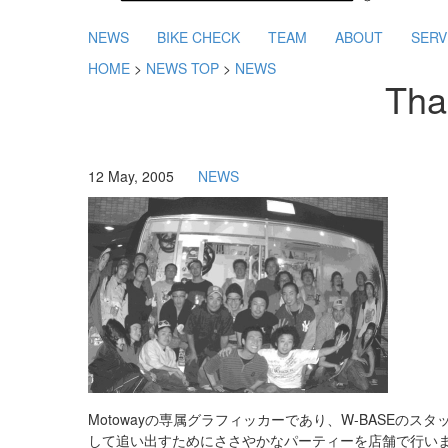
NEWS
BIKE CHECK
TEAM
ABOUT
SERV
HOME
>
NEWS TOP
>
NEWS
Tha
12 May, 2005
NEWS
Motowayの専属グラフィッカーであり、W-BASEのスタ
して追い出すためにささやかなパーティーを店舗で行いま