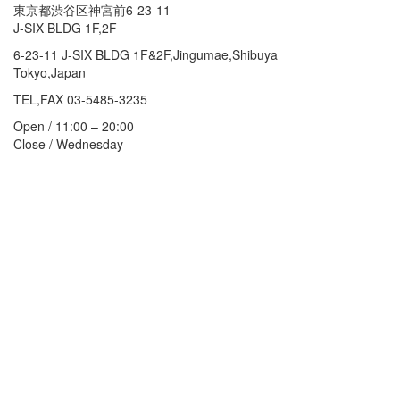
東京都渋谷区神宮前6-23-11
J-SIX BLDG 1F,2F
6-23-11 J-SIX BLDG 1F&2F,Jingumae,Shibuya
Tokyo,Japan
TEL,FAX 03-5485-3235
Open / 11:00 – 20:00
Close / Wednesday