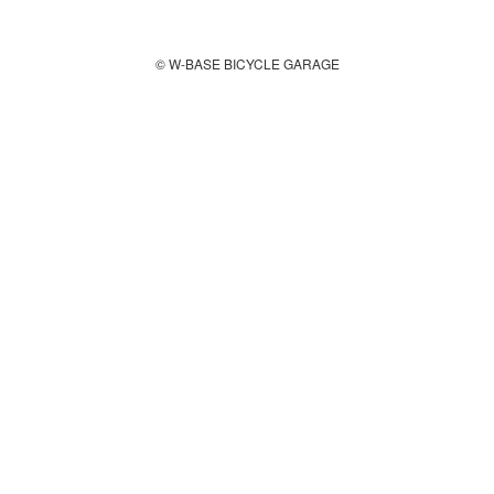
© W-BASE BICYCLE GARAGE