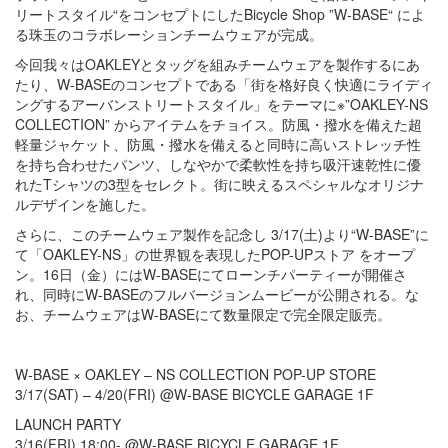
リートスタイル“をコンセプトにしたBicycle Shop ”W-BASE“ によ
る珠玉のコラボレーションチームウェアが完成。
今回我々はOAKLEYとタッグを組みチームウェアを製作するにあ
たり、W-BASEのコンセプトである「街を格好良く快適にライディ
ングするアーバンストリートスタイル」をテーマに※”OAKLEY-NS
COLLECTION” からアイテムをチョイス。防風・撥水を備えた超
軽量ジャケット、防風・撥水を備えると同時に高いストレッチ性
を持ち合わせたパンツ、しなやかで柔軟性を持ち吸汗速乾性に優
れたTシャツの3型をセレクト。街に映えるスペシャルなオリジナ
ルデザインを施した。
さらに、このチームウェア製作を記念し 3/17(土)より“W-BASE”に
て「OAKLEY-NS」の世界観を表現したPOP-UPストア をオープ
ン。16日（金）にはW-BASEにてローンチパーティーが開催さ
れ、同時にW-BASEのフルバージョンムービーが公開される。な
お、チームウェアはW-BASEにて数量限定で完全限定販売。
W-BASE × OAKLEY – NS COLLECTION POP-UP STORE
3/17(SAT) – 4/20(FRI) @W-BASE BICYCLE GARAGE 1F
LAUNCH PARTY
3/16(FRI) 18:00- @W-BASE BICYCLE GARAGE 1F