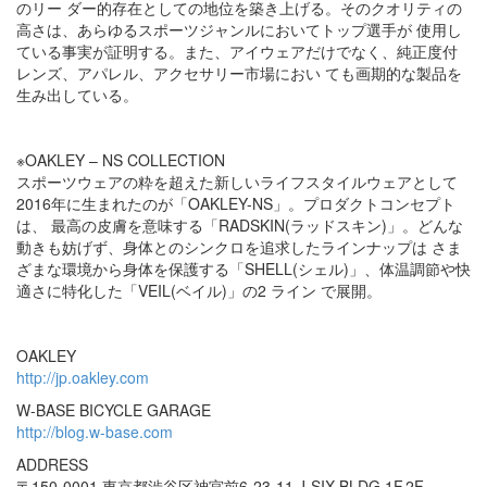
のリー ダー的存在としての地位を築き上げる。そのクオリティの
高さは、あらゆるスポーツジャンルにおいてトップ選手が 使用し
ている事実が証明する。また、アイウェアだけでなく、純正度付
レンズ、アパレル、アクセサリー市場におい ても画期的な製品を
生み出している。
※OAKLEY – NS COLLECTION
スポーツウェアの粋を超えた新しいライフスタイルウェアとして
2016年に生まれたのが「OAKLEY-NS」。プロダクトコンセプト
は、 最高の皮膚を意味する「RADSKIN(ラッドスキン)」。どんな
動きも妨げず、身体とのシンクロを追求したラインナップは さま
ざまな環境から身体を保護する「SHELL(シェル)」、体温調節や快
適さに特化した「VEIL(ベイル)」の2 ライン で展開。
OAKLEY
http://jp.oakley.com
W-BASE BICYCLE GARAGE
http://blog.w-base.com
ADDRESS
〒150-0001 東京都渋谷区神宮前6-23-11 J-SIX BLDG 1F,2F