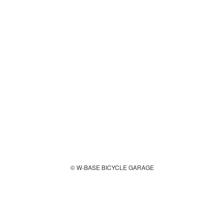
© W-BASE BICYCLE GARAGE